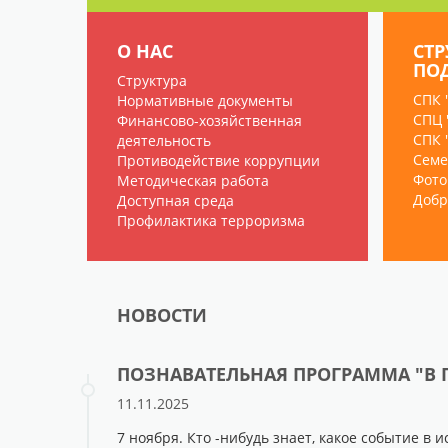
О НАС
СТ
ПО
Структура
СПК 
Нормативные документы
СПЦ 
Финансово-хозяйственная
СПК 
деятельность
Семе
Противодействие коррупции
Фото
Методическая работа
Добр
Доступная среда
Профилактика терроризма
НОВОСТИ
ПОЗНАВАТЕЛЬНАЯ ПРОГРАММА "В
11.11.2025
7 ноября. Кто -нибудь знает, какое событие в и