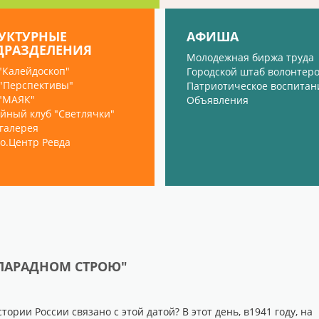
РУКТУРНЫЕ
АФИША
ДРАЗДЕЛЕНИЯ
Молодежная биржа труда
"Калейдоскоп"
Городской штаб волонтер
"Перспективы"
Патриотическое воспитан
"МАЯК"
Объявления
йный клуб "Светлячки"
галерея
о.Центр Ревда
 ПАРАДНОМ СТРОЮ"
стории России связано с этой датой? В этот день, в1941 году, на