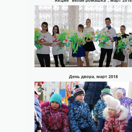
Акция "Белая ромашка", март 2018
День двора, март 2018