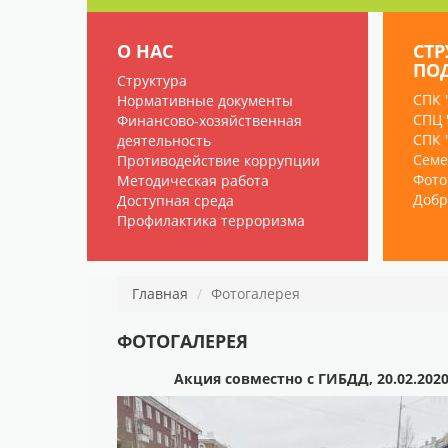
О НАС
СТ
ПО
Структура
СПК 
Нормативные документы
СПЦ 
Финансово-хозяйственная
СПК 
деятельность
Семе
Противодействие коррупции
Фото
Методическая работа
Добр
Доступная среда
Профилактика терроризма
Главная
Фотогалерея
ФОТОГАЛЕРЕЯ
Акция совместно с ГИБДД, 20.02.2020