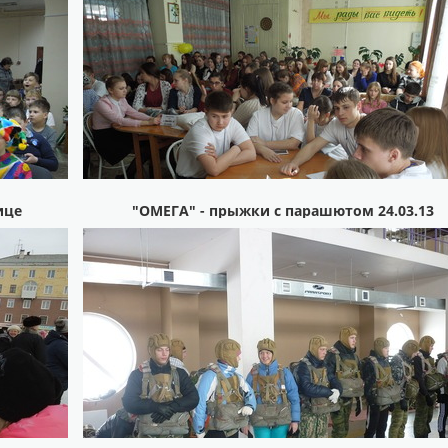
ице
"ОМЕГА" - прыжки с парашютом 24.03.13