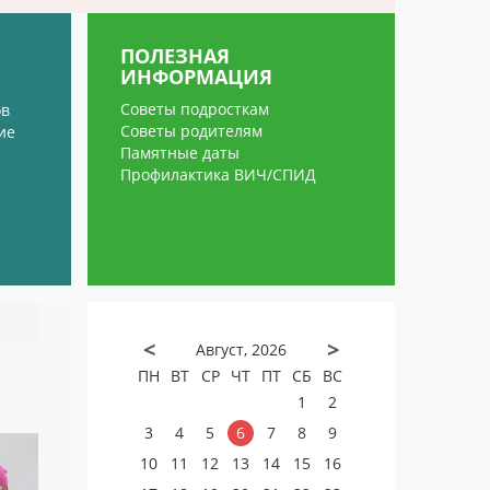
ПОЛЕЗНАЯ
ИНФОРМАЦИЯ
Советы подросткам
ов
Советы родителям
ие
Памятные даты
Профилактика ВИЧ/СПИД
<
>
Август, 2026
ПН
ВТ
СР
ЧТ
ПТ
СБ
ВС
1
2
3
4
5
6
7
8
9
10
11
12
13
14
15
16