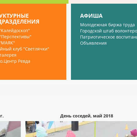
РУКТУРНЫЕ
АФИША
ДРАЗДЕЛЕНИЯ
Молодежная биржа труда
"Калейдоскоп"
Городской штаб волонтер
"Перспективы"
Патриотическое воспитан
"МАЯК"
Объявления
йный клуб "Светлячки"
галерея
о.Центр Ревда
г.
День соседей, май 2018