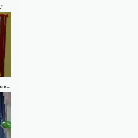
д"
Слет экологических агитбригад "Тревоги родного края"