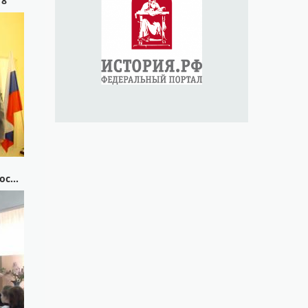
18
Семинар "Профилактика зависимостей, особенности взаимоотношений в молодежной среде", февраль 2018г.