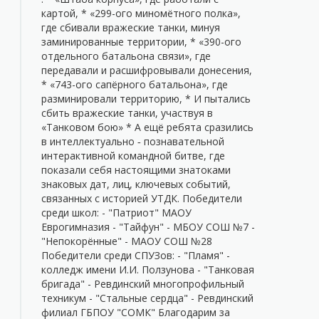
картой, * «299-ого миномётного полка»,
где сбивали вражеские танки, минуя
заминированные территории, * «390-ого
отдельного батальона связи», где
передавали и расшифровывали донесения,
* «743-ого сапёрного батальона», где
разминировали территорию, * И пытались
сбить вражеские танки, участвуя в
«Танковом бою» * А ещё ребята сразились
в интеллектуально ‑ познавательной
интерактивной командной битве, где
показали себя настоящими знатоками
знаковых дат, лиц, ключевых событий,
связанных с историей УТДК. Победители
среди школ: - "Патриот" МАОУ
Еврогимназия - "Тайфун" - МБОУ СОШ №7 -
"Непокорённые" - МАОУ СОШ №28
Победители среди СПУЗов: - "Пламя" -
колледж имени И.И. Ползунова - "Танковая
бригада" - Ревдинский многопрофильный
техникум - "Стальные сердца" - Ревдинский
филиал ГБПОУ "СОМК" Благодарим за