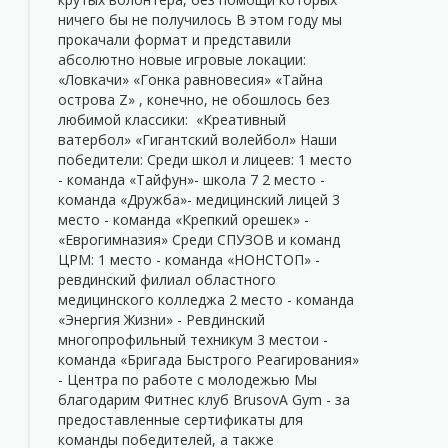
ничего бы не получилось В этом году мы
прокачали формат и представили
абсолютно новые игровые локации:
«Ловкачи» «Гонка равновесия» «Тайна
острова Z» , конечно, не обошлось без
любимой классики: ️ «Креативный
ватербол» «Гигантский волейбол» Наши
победители: Среди школ и лицеев: 1 место
- команда «Тайфун»- школа 7 2 место -
команда «Дружба»- медицинский лицей 3
место - команда «Крепкий орешек» -
«Еврогимназия» Среди СПУЗОВ и команд
ЦРМ: 1 место - команда «НОНСТОП» -
ревдинский филиал областного
медицинского колледжа 2 место - команда
«Энергия Жизни» - Ревдинский
многопрофильный техникум 3 местои -
команда «Бригада Быстрого Реагирования»
- Центра по работе с молодежью Мы
благодарим Фитнес клуб BrusovA Gym - за
предоставленные сертификаты для
команды победителей, а также