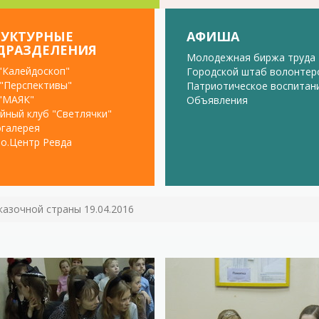
РУКТУРНЫЕ
АФИША
ДРАЗДЕЛЕНИЯ
Молодежная биржа труда
"Калейдоскоп"
Городской штаб волонтер
"Перспективы"
Патриотическое воспитан
"МАЯК"
Объявления
йный клуб "Светлячки"
галерея
о.Центр Ревда
азочной страны 19.04.2016