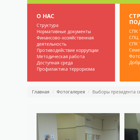
О НАС
СТ
ПО
Структура
СПК 
Нормативные документы
СПЦ 
Финансово-хозяйственная
СПК 
деятельность
Семе
Противодействие коррупции
Фото
Методическая работа
Добр
Доступная среда
Профилактика терроризма
Главная
Фотогалерея
Выборы президента ск