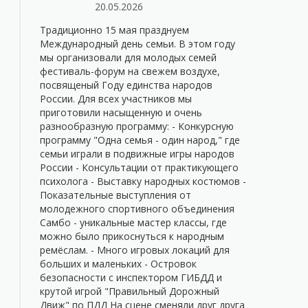
20.05.2026
Традиционно 15 мая празднуем
Международный день семьи. В этом году
мы организовали для молодых семей
фестиваль-форум на свежем воздухе,
посвященый Году единства народов
России. Для всех участников мы
приготовили насыщенную и очень
разнообразную программу: - Конкурсную
программу "Одна семья - один народ," где
семьи играли в подвижные игры народов
России - Консультации от практикующего
психолога - Выставку народных костюмов -
Показательные выступления от
молодежного спортивного объединения
Самбо - уникальные мастер классы, где
можно было прикоснуться к народным
ремёслам. - Много игровых локаций для
больших и маленьких - Островок
безопасности с инспектором ГИБДД и
крутой игрой "Правильный Дорожный
Движ" по ПДД На сцене сменяли друг друга