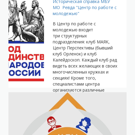
Историческая справка
МБУ
МО Ревда "Центр по работе с
молодежью"
В Центр по работе с
молодежью входит
три структурных
подразделения: клуб МАЯК,
Центр Перспективы (бывший
клуб Орленок) и клуб
Калейдоскоп. Каждый клуб рад
видеть всех желающих в своих
многочисленных кружках и
секциях! Кроме того,
специалистами центра
организуются различные
акции, мероприятия, концерты
и конкурсы, в которых так же
каждый может принять
участие! Следите за
новостями сайта, будьте в
курсе событий, принимайте
участие в наших акциях!