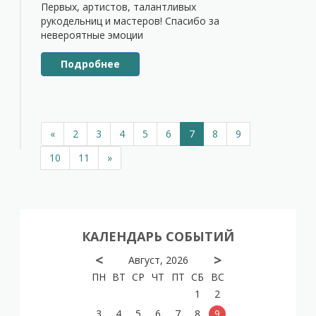
Первых, артистов, талантливых
рукодельниц и мастеров! Спасибо за
невероятные эмоции
Подробнее
«
2
3
4
5
6
7
8
9
10
11
»
КАЛЕНДАРЬ СОБЫТИЙ
<
>
Август, 2026
ПН
ВТ
СР
ЧТ
ПТ
СБ
ВС
1
2
3
4
5
6
7
8
9